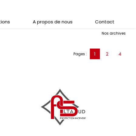
tions
A propos de nous
Contact
Nos archives
1
2
4
Pages :